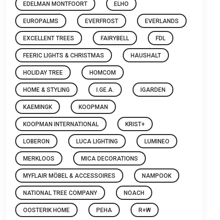
EDELMAN MONTFOORT
ELHO
EUROPALMS
EVERFROST
EVERLANDS
EXCELLENT TREES
FAIRYBELL
FDL
FEERIC LIGHTS & CHRISTMAS
HAUSHALT
HOLIDAY TREE
HOMCOM
HOME & STYLING
I.GE.A.
IGARDEN
KAEMINGK
KOOPMAN
KOOPMAN INTERNATIONAL
KRIST+
LOBERON
LUCA LIGHTING
LUMINEO
MERKLOOS
MICA DECORATIONS
MYFLAIR MÖBEL & ACCESSOIRES
NAMPOOK
NATIONAL TREE COMPANY
NOACH
OOSTERIK HOME
PEHA
R+W