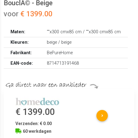
BouclÃ© - Beige
voor
€ 1399.00
Maten:
""x300 cmx85 cm / ""x300 cmx85 cm
Kleuren:
beige / beige
Fabrikant:
BePureHome
EAN-code:
8714713191468
€ 1399.00
Verzenden: € 0.00
60 werkdagen