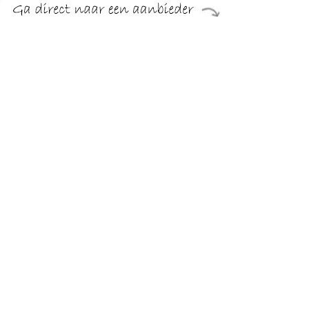
€ 993.99
Verzenden: € 29.95
Levertijd, vier weken
COLLECTION AB Hoekbank 30 Jahre Jubiläums-Modell
Reims
TERUG