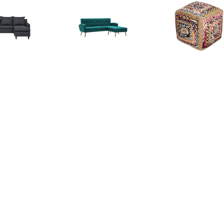
€ 639.99
€ 386.99
€ 174.
NES Hoekbank Grijs
Bank L-vormig
Hoekbanken V
Polyester
186x136x79 cm stoffen
Puff
bekleding groen
€ 399.99
€ 399.00
€ 299.