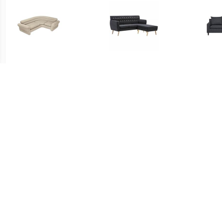
€ 110.99
€ 364.99
Intex Opblaasbare
Bank L-vormig
ELVE
Hoekbank
171,5x138x81,5 cm
stoffen bekleding
donkergrijs
€ 420.99
€ 636.65