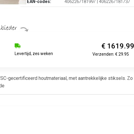
EAN-codes:
4062267181997 | 4062267181737
€ 1619.9
Levertijd, zes weken
Verzenden: € 29.95
-gecertificeerd houtmateriaal, met aantrekkelijke stiksels. Zo i
nde