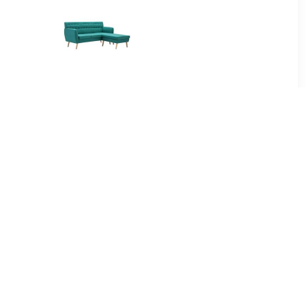
99
€ 364.99
ierkante
Bank L-vormig
171,5x138x81,5 cm stof
groen
99
€ 399.99