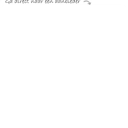
€ 799.99
Verzenden: € 29.95
Levertijd, zes weken
Van HOME AFFAIRE. Deze hoekbank van houtmateriaal is
uitgevoerd in klassieke landhuisstijl en nodigt uit om heerlijk
op te ontspannen. De hoekbank is er naar keuze met chaise
longue rechts of links.
TERUG