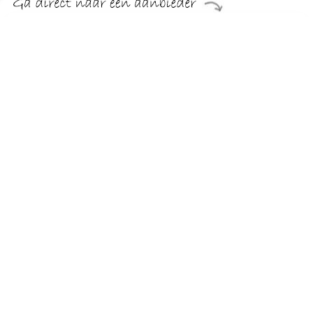
€ 699.99
Verzenden: € 29.95
Levertijd, zes weken
Home affaire Hoekbank VEYRAS
TERUG
Algemeen