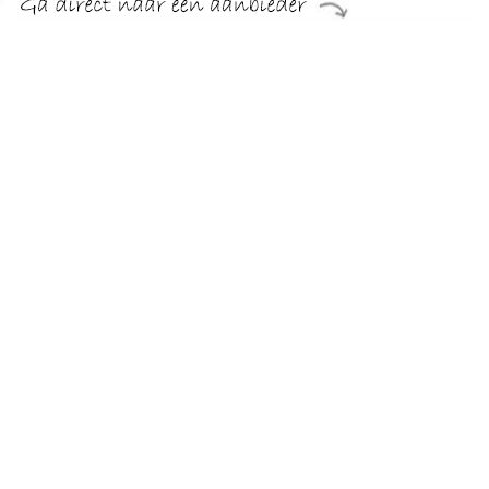
€ 777.99
Verzenden: € 29.95
Levertijd, zes weken
Home affaire Hoekbank VEYRAS
TERUG
Algemeen