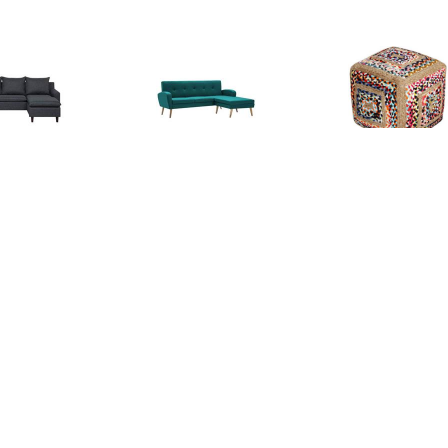
€ 639.99
€ 386.99
€ 174.
NES Hoekbank Grijs
Bank L-vormig
Hoekbanken V
Polyester
186x136x79 cm stoffen
Puff
bekleding groen