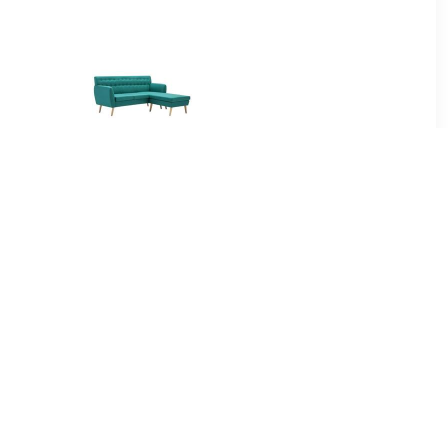
99
€ 364.99
ierkante
Bank L-vormig
171,5x138x81,5 cm stof
groen