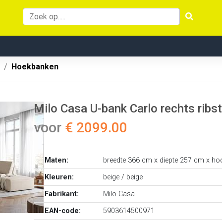
Hoekbanken
Milo Casa U-bank Carlo rechts ribst
voor
€ 2099.00
Maten:
breedte 366 cm x diepte 257 cm x ho
Kleuren:
beige / beige
Fabrikant:
Milo Casa
EAN-code:
5903614500971