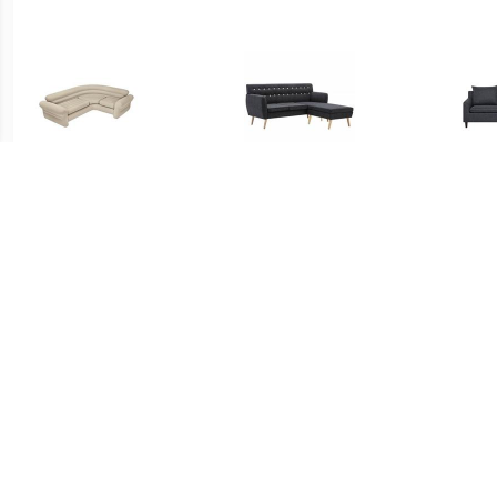
€ 110.99
€ 364.99
Intex Opblaasbare
Bank L-vormig
ELVE
Hoekbank
171,5x138x81,5 cm
stoffen bekleding
donkergrijs