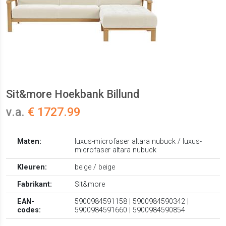
Sit&more Hoekbank Billund
v.a.
€ 1727.99
Maten:
luxus-microfaser altara nubuck / luxus-
microfaser altara nubuck
Kleuren:
beige / beige
Fabrikant:
Sit&more
EAN-
5900984591158 | 5900984590342 |
codes:
5900984591660 | 5900984590854