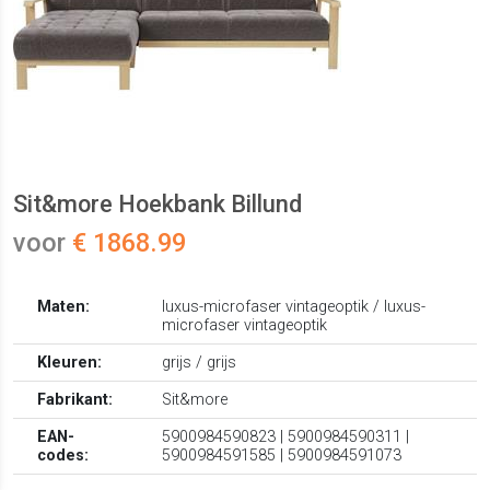
Sit&more Hoekbank Billund
voor
€ 1868.99
Maten:
luxus-microfaser vintageoptik / luxus-
microfaser vintageoptik
Kleuren:
grijs / grijs
Fabrikant:
Sit&more
EAN-
5900984590823 | 5900984590311 |
codes:
5900984591585 | 5900984591073