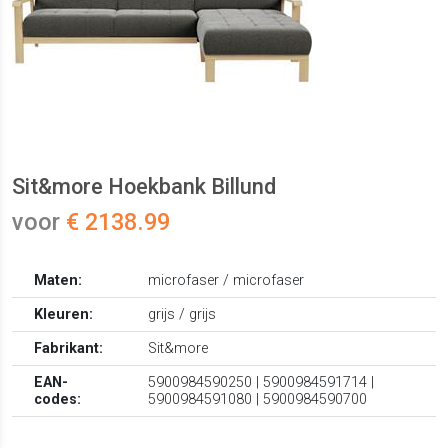
Sit&more Hoekbank Billund
voor
€ 2138.99
Maten:
microfaser / microfaser
Kleuren:
grijs / grijs
Fabrikant:
Sit&more
EAN-
5900984590250 | 5900984591714 |
codes:
5900984591080 | 5900984590700