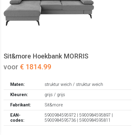
Sit&more Hoekbank MORRIS
voor
€ 1814.99
Maten:
struktur weich / struktur weich
Kleuren:
grijs / grijs
Fabrikant:
Sit&more
EAN-
5900984595972 | 5900984595897 |
codes:
5900984595736 | 5900984595811