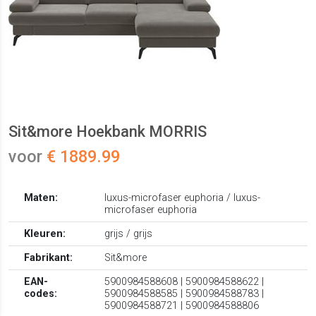
Sit&more Hoekbank MORRIS
voor
€ 1889.99
Maten:
luxus-microfaser euphoria / luxus-
microfaser euphoria
Kleuren:
grijs / grijs
Fabrikant:
Sit&more
EAN-
5900984588608 | 5900984588622 |
codes:
5900984588585 | 5900984588783 |
5900984588721 | 5900984588806