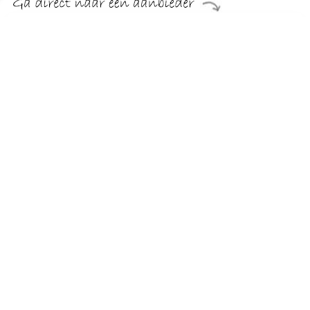
€ 1976.99
Verzenden: € 29.95
Levertijd, vijf weken
sit&more Hoekbank MORRIS
TERUG
Algemeen