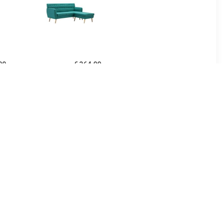
99
€ 364.99
ierkante
Bank L-vormig
171,5x138x81,5 cm stof
groen
99
€ 399.99
ngo Vrij
HELA Hoekbank LINN