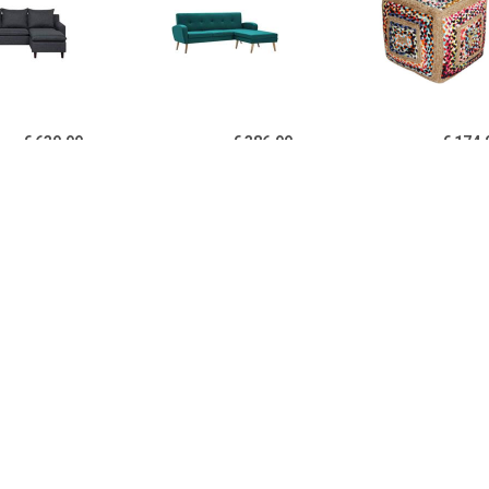
€ 639.99
€ 386.99
€ 174.
NES Hoekbank Grijs
Bank L-vormig
Hoekbanken V
Polyester
186x136x79 cm stoffen
Puff
bekleding groen
€ 399.99
€ 399.00
€ 299.
LA Hoekbank LINN
Hoekbank Fauteuil Huxley
Hoekbank Lu