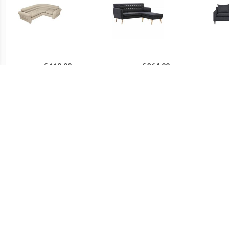
€ 110.99
€ 364.99
Intex Opblaasbare
Bank L-vormig
ELVE
Hoekbank
171,5x138x81,5 cm
stoffen bekleding
donkergrijs
€ 420.99
€ 636.65
Bank L-vormig
Loungebank in textuur,
HE