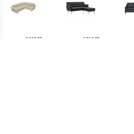
€ 110.99
€ 364.99
Intex Opblaasbare
Bank L-vormig
ELVE
Hoekbank
171,5x138x81,5 cm
stoffen bekleding
donkergrijs
€ 420.99
€ 636.65
Bank L-vormig
Loungebank in textuur,
HE