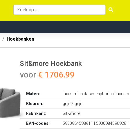
Hoekbanken
Sit&more Hoekbank
voor
€ 1706.99
Maten:
luxus-microfaser euphoria / luxus-
Kleuren:
grijs / grijs
Fabrikant:
Sit&more
EAN-codes:
5900984598911 | 5900984598928 |