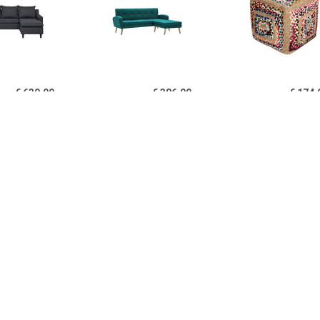
€ 639.99
€ 386.99
€ 174.
NES Hoekbank Grijs
Bank L-vormig
Hoekbanken V
Polyester
186x136x79 cm stoffen
Puff
bekleding groen
€ 399.99
€ 399.00
€ 299.
LA Hoekbank LINN
Hoekbank Fauteuil Huxley
Hoekbank Lu