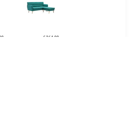
99
€ 364.99
ierkante
Bank L-vormig
171,5x138x81,5 cm stof
groen
99
€ 399.99
ngo Vrij
HELA Hoekbank LINN