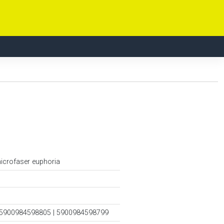
microfaser euphoria
 5900984598805 | 5900984598799