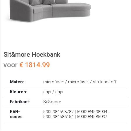
Sit&more Hoekbank
voor
€ 1814.99
Maten:
microfaser / microfaser / strukturstoff
Kleuren:
grijs / grijs
Fabrikant:
Sit&more
EAN-
5900984598782 | 5900984598904 |
codes:
5900984586154 | 5900984585997