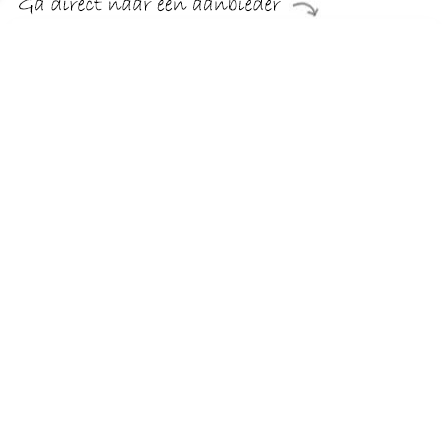
€ 2138.99
Verzenden: € 29.95
Levertijd, vijf weken
sit&more Hoekbank
TERUG
Algemeen