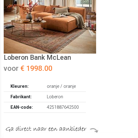
Loberon Bank McLean
voor
€ 1998.00
Kleuren:
oranje / oranje
Fabrikant:
Loberon
EAN-code:
4251887642500