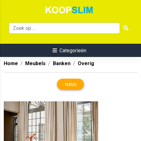
Categorieën
Home
Meubels
Banken
Overig
TERUG