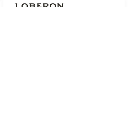
€ 1998.00
Verzenden: € 76.90
leverbaar binnen 1 tot 2
weken
De woonkamer wordt weer ouderwets gezellig. Deze
driedelige bank met chaise longue past niet alleen in veel
interieurstijlen, maar doet ook recht aan uw individuele
inrichtingsmogelijkheden. De elementen kunnen in
combinatie of afzonderlijk worden gebruikt. Het eenvoudige
ontwerp met lage rugleuningen en een fluweelzachte stoffen
bekleding rondom straalt een onmiskenbaar huiselijke sfeer
uit en wordt verrijkt door de comfortabele bekleding die een
enorm comfort biedt. Kleine, stabiele poten van massief
berkenhout ronden de hoogwaardige look af. Tijdloze chic