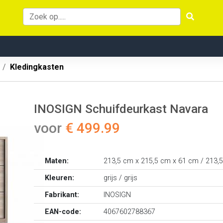
Kledingkasten
INOSIGN Schuifdeurkast Navara
voor
€ 499.99
Maten:
213,5 cm x 215,5 cm x 61 cm / 213,
Kleuren:
grijs / grijs
Fabrikant:
INOSIGN
EAN-code:
4067602788367