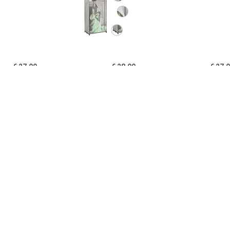
€ 27.00
€ 28.00
€ 27.
idaXL Kledingkast
vidaXL Kledingkast New
Kledingkast 7
x50x160 cm bruin
York 75x45x160 cm stof
cm spaanplaa
eikenkle
€ 199.00
€ 30.00
€ 39.
ngkast Mick 2-deurs -
vidaXL Kledingkast
Home24 Kledin
aciet - 180x85x50 cm
70x32,5x35 cm
Black I, 