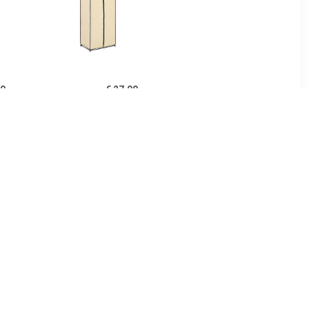
00
€ 27.00
0x32,5x35
vidaXL Kledingkast
t sonoma
75x50x160 cm crème
urig
99
€ 161.99
gkast Deep
vidaXL Kledingkast
home24
50x50x200 cm bewerkt