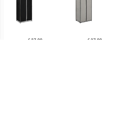
€ 27.00
€ 27.00
vidaXL Kledingkast
Prolenta Premium -
v
75x50x160 cm zwart
Kledingkast 75x50x160
75
cm grijs
€ 108.99
€ 29.99
vidaXL Kledingkast met
Mobiele opvouwbare
Kledi
lades 50x50x200 cm
kledingkast met grijze
antr