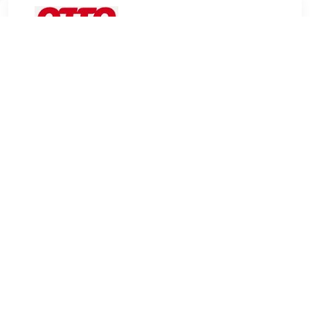
€ 680.99
Verzenden: € 29.95
Levertijd, drie weken
INOSIGN Schuifdeurkast Navara
TERUG
Algemeen