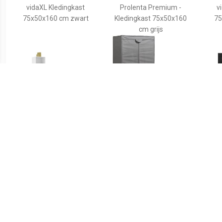
vidaXL Kledingkast
Prolenta Premium -
v
75x50x160 cm zwart
Kledingkast 75x50x160
75
cm grijs
€ 108.99
€ 29.99
vidaXL Kledingkast met
Mobiele opvouwbare
Kledi
lades 50x50x200 cm
kledingkast met grijze
antr
spaanplaat wit
hoes 160 cm -