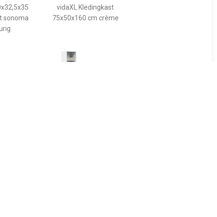
0x32,5x35
vidaXL Kledingkast
t sonoma
75x50x160 cm crème
urig
99
€ 161.99
gkast Deep
vidaXL Kledingkast
home24
50x50x200 cm bewerkt
hout wit