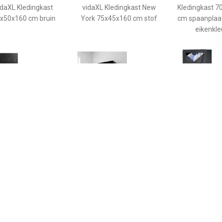
idaXL Kledingkast
vidaXL Kledingkast New
Kledingkast 7
x50x160 cm bruin
York 75x45x160 cm stof
cm spaanplaa
eikenkle
€ 199.00
€ 30.00
€ 39.
ngkast Mick 2-deurs -
vidaXL Kledingkast
Home24 Kledin
aciet - 180x85x50 cm
70x32,5x35 cm
Black I, 
spaanplaat zwart