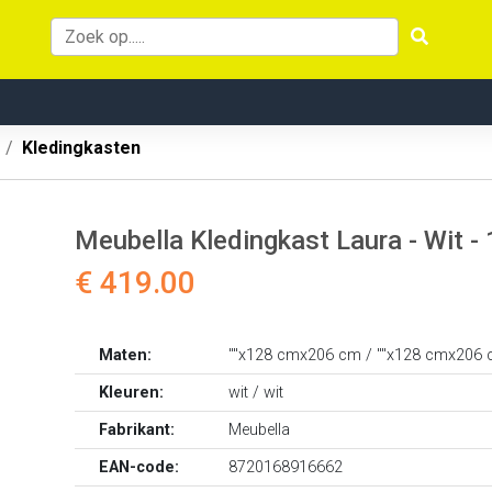
Kledingkasten
Meubella Kledingkast Laura - Wit -
€ 419.00
Maten:
""x128 cmx206 cm / ""x128 cmx206
Kleuren:
wit / wit
Fabrikant:
Meubella
EAN-code:
8720168916662