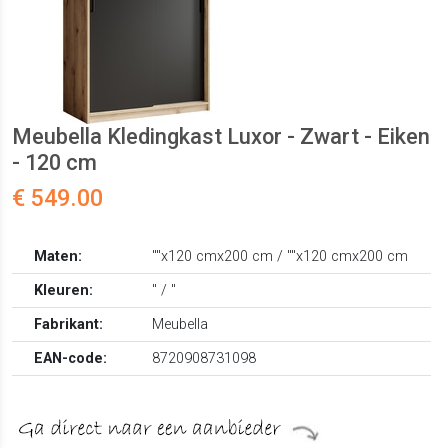
Meubella Kledingkast Luxor - Zwart - Eiken
- 120 cm
€ 549.00
Maten:
""x120 cmx200 cm / ""x120 cmx200 cm
Kleuren:
" / "
Fabrikant:
Meubella
EAN-code:
8720908731098