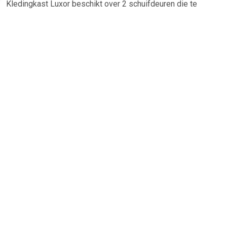
Kledingkast Luxor beschikt over 2 schuifdeuren die te
openen zijn met zwarte handgrepen. De binnenkant bestaat
uit 2 kledingroedes en 5 opbergvakken. Bestel Meubella
Kledingkast Luxor - Zwart - Eiken - 120 cm online bij fonQ.
Alle Meubella Kasten uit voorraad leverbaar. Vandaag
besteld,
maandag in huis
TERUG
Algemeen
Koopadvies, FAQ over?
Privacy Policy
Cookies