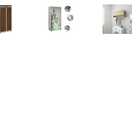
€ 27.00
€ 28.00
€ 27.
idaXL Kledingkast
vidaXL Kledingkast New
Kledingkast 7
x50x160 cm bruin
York 75x45x160 cm stof
cm spaanplaa
eikenkle
€ 199.00
€ 30.00
€ 39.