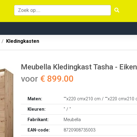
Kledingkasten
Meubella Kledingkast Tasha - Eiken 
voor
€ 899.00
Maten:
""x220 cmx210 cm / ""x220 cmx210
Kleuren:
" / "
Fabrikant:
Meubella
EAN-code:
8720908735003