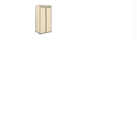
00
€ 27.00
0x32,5x35
vidaXL Kledingkast
t sonoma
75x50x160 cm crème
urig
99
€ 161.99