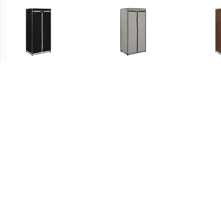
€ 27.00
€ 27.00
vidaXL Kledingkast
Prolenta Premium -
v
75x50x160 cm zwart
Kledingkast 75x50x160
75
cm grijs
€ 108.99
€ 29.99