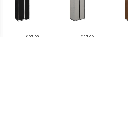
€ 27.00
€ 27.00
vidaXL Kledingkast
Prolenta Premium -
v
75x50x160 cm zwart
Kledingkast 75x50x160
75
cm grijs
€ 108.99
€ 29.99
vidaXL Kledingkast met
Mobiele opvouwbare
Kledi
lades 50x50x200 cm
kledingkast met grijze
antr