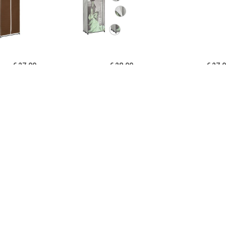
€ 27.00
€ 28.00
€ 27.
idaXL Kledingkast
vidaXL Kledingkast New
Kledingkast 7
x50x160 cm bruin
York 75x45x160 cm stof
cm spaanplaa
eikenkle
€ 199.00
€ 30.00
€ 39.
ngkast Mick 2-deurs -
vidaXL Kledingkast
Home24 Kledin
aciet - 180x85x50 cm
70x32,5x35 cm
Black I, 