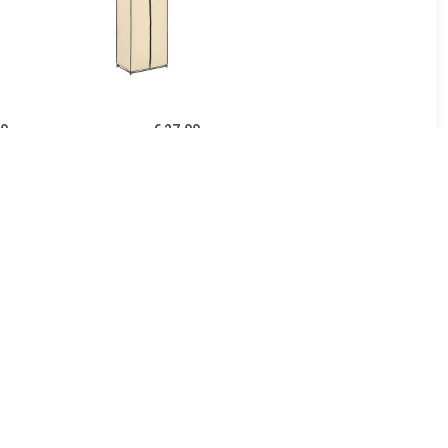
00
€ 27.00
0x32,5x35
vidaXL Kledingkast
t sonoma
75x50x160 cm crème
urig
99
€ 161.99
gkast Deep
vidaXL Kledingkast
home24
50x50x200 cm bewerkt