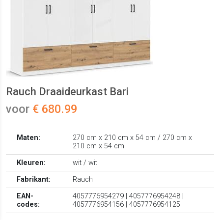
Rauch Draaideurkast Bari
voor
€ 680.99
Maten:
270 cm x 210 cm x 54 cm / 270 cm x
210 cm x 54 cm
Kleuren:
wit / wit
Fabrikant:
Rauch
EAN-
4057776954279 | 4057776954248 |
codes:
4057776954156 | 4057776954125