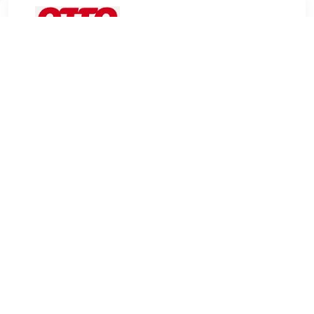
€ 199.99
Verzenden: € 29.95
Levertijd, drie weken
rauch Draaideurkast Costa
TERUG
Algemeen