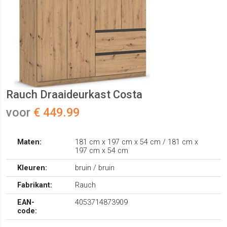
Rauch Draaideurkast Costa
voor
€ 449.99
Maten:
181 cm x 197 cm x 54 cm / 181 cm x
197 cm x 54 cm
Kleuren:
bruin / bruin
Fabrikant:
Rauch
EAN-
4053714873909
code: