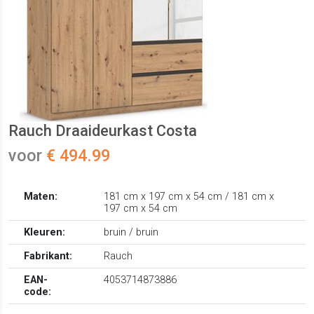
Rauch Draaideurkast Costa
voor
€ 494.99
Maten:
181 cm x 197 cm x 54 cm / 181 cm x
197 cm x 54 cm
Kleuren:
bruin / bruin
Fabrikant:
Rauch
EAN-
4053714873886
code: