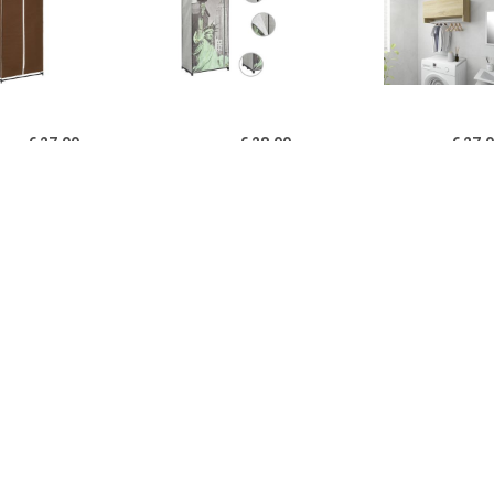
€ 27.00
€ 28.00
€ 27.
idaXL Kledingkast
vidaXL Kledingkast New
Kledingkast 7
x50x160 cm bruin
York 75x45x160 cm stof
cm spaanplaa
eikenkle
€ 199.00
€ 30.00
€ 39.
ngkast Mick 2-deurs -
vidaXL Kledingkast
Home24 Kledin
aciet - 180x85x50 cm
70x32,5x35 cm
Black I, 