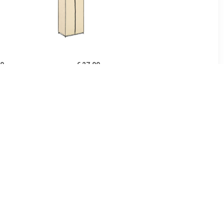
00
€ 27.00
0x32,5x35
vidaXL Kledingkast
t sonoma
75x50x160 cm crème
urig
99
€ 161.99
gkast Deep
vidaXL Kledingkast
home24
50x50x200 cm bewerkt