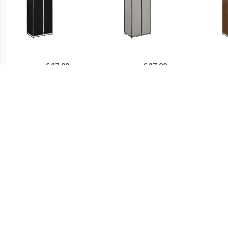
€ 27.00
€ 27.00
vidaXL Kledingkast
Prolenta Premium -
v
75x50x160 cm zwart
Kledingkast 75x50x160
75
cm grijs
€ 108.99
€ 29.99
vidaXL Kledingkast met
Mobiele opvouwbare
Kledi
lades 50x50x200 cm
kledingkast met grijze
antr