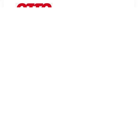
€ 453.99
Verzenden: € 29.95
Levertijd, drie weken
rauch Draaideurkast Monza
TERUG
Algemeen