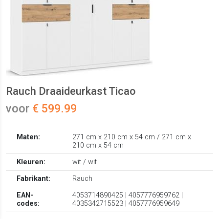
Rauch Draaideurkast Ticao
voor
€ 599.99
Maten:
271 cm x 210 cm x 54 cm / 271 cm x
210 cm x 54 cm
Kleuren:
wit / wit
Fabrikant:
Rauch
EAN-
4053714890425 | 4057776959762 |
codes:
4035342715523 | 4057776959649