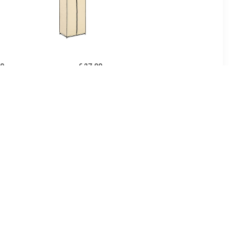
00
€ 27.00
0x32,5x35
vidaXL Kledingkast
t sonoma
75x50x160 cm crème
urig
99
€ 161.99
gkast Deep
vidaXL Kledingkast
home24
50x50x200 cm bewerkt