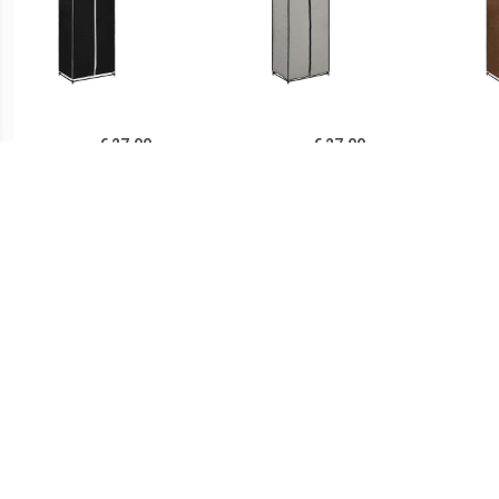
€ 27.00
€ 27.00
vidaXL Kledingkast
Prolenta Premium -
v
75x50x160 cm zwart
Kledingkast 75x50x160
75
cm grijs
€ 108.99
€ 29.99
vidaXL Kledingkast met
Mobiele opvouwbare
Kledi
lades 50x50x200 cm
kledingkast met grijze
antr