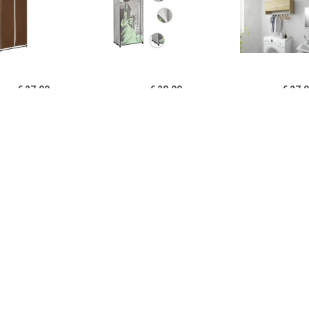
€ 27.00
€ 28.00
€ 27.
idaXL Kledingkast
vidaXL Kledingkast New
Kledingkast 7
x50x160 cm bruin
York 75x45x160 cm stof
cm spaanplaa
eikenkle
€ 199.00
€ 30.00
€ 39.
ngkast Mick 2-deurs -
vidaXL Kledingkast
Home24 Kledin
aciet - 180x85x50 cm
70x32,5x35 cm
Black I, 