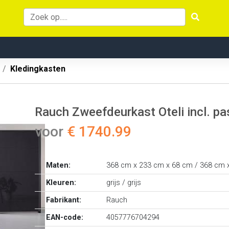
Kledingkasten
Rauch Zweefdeurkast Oteli incl. pa
voor
€ 1740.99
Maten:
368 cm x 233 cm x 68 cm / 368 cm 
Kleuren:
grijs / grijs
Fabrikant:
Rauch
EAN-code:
4057776704294