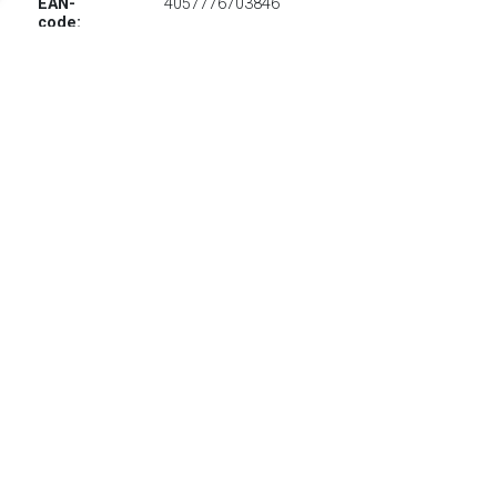
EAN-
4057776703846
code:
€ 1628.99
Verzenden: € 29.95
Levertijd, drie weken
rauch Zweefdeurkast Oteli met spiegel in het midden en
passe-partout, optioneel met verlichting
TERUG