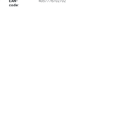
EAN-
4057776702702
code:
€ 1628.99
Verzenden: € 29.95
Levertijd, drie weken
rauch Zweefdeurkast Oteli met spiegelfront en passe-
partout, optioneel met verlichting
TERUG