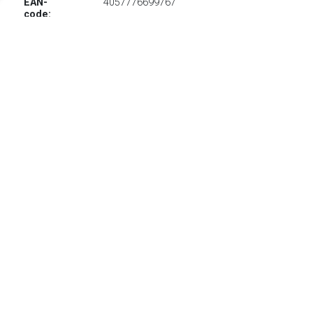
EAN-
4057776699767
code:
€ 1662.99
Verzenden: € 29.95
Levertijd, drie weken
rauch Zweefdeurkast Oteli met spiegelfront en passe-
partout, optioneel met verlichting
TERUG