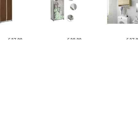
€ 27.00
€ 28.00
€ 27.
idaXL Kledingkast
vidaXL Kledingkast New
Kledingkast 7
x50x160 cm bruin
York 75x45x160 cm stof
cm spaanplaa
eikenkle
€ 199.00
€ 30.00
€ 39.
ngkast Mick 2-deurs -
vidaXL Kledingkast
Home24 Kledin
aciet - 180x85x50 cm
70x32,5x35 cm
Black I, 