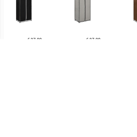
€ 27.00
€ 27.00
vidaXL Kledingkast
Prolenta Premium -
v
75x50x160 cm zwart
Kledingkast 75x50x160
75
cm grijs
€ 108.99
€ 29.99
vidaXL Kledingkast met
Mobiele opvouwbare
Kledi
lades 50x50x200 cm
kledingkast met grijze
antr