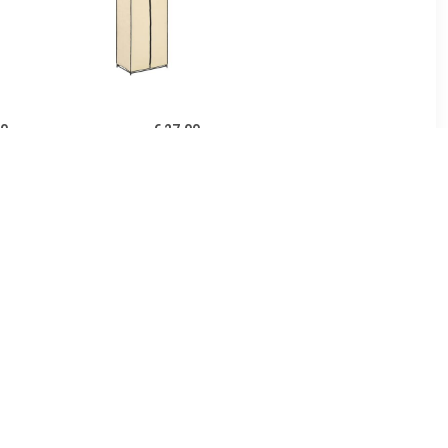
00
€ 27.00
0x32,5x35
vidaXL Kledingkast
t sonoma
75x50x160 cm crème
urig
99
€ 161.99
gkast Deep
vidaXL Kledingkast
home24
50x50x200 cm bewerkt