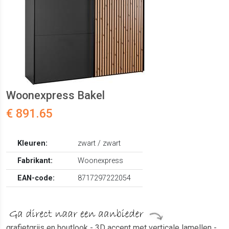
Woonexpress Bakel
€ 891.65
Kleuren:
zwart / zwart
Fabrikant:
Woonexpress
EAN-code:
8717297222054
grafietgrijs en houtlook - 3D accent met verticale lamellen -