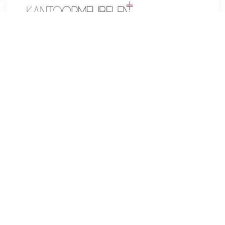
€ 100.43
Verzenden: € 0.00
Voorradig.
De industriële barkruk Akureyri kan gecombineerd worden in
elk interieur. Het metalen frame geeft de barkruk een stoere
uitstraling. De zitting kenmerkt zich door horizontale
stiksels.De barkruk is bekleed met microvezel.
TERUG