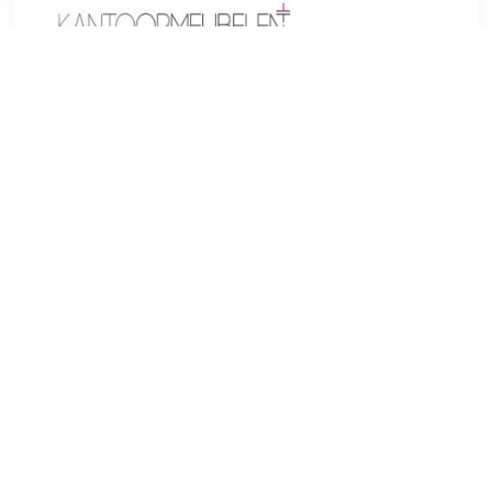
€ 157.68
Verzenden: € 0.00
Voorradig.
De barkruk Narvik, een stevige en mooie zitplaats voor
alledaags gebruik.Het geeft elke ruimte een exclusieve
uitstraling en maakt niet alleen indruk met zijn uitstekende
zit-eigenschappen, maar ook met zijn moderne design. U
kunt de zitting uit vier verschillende varianten kiezen, als
zitschaal van stevig kunststof met comfortabele
kunstlederen bekleding in het zitgedeelte of als complete
stof, kunstlederen bekleding of fluwelen bekleding met
bekleding in het zit- en ruggedeelte. De rugleuning zorgt
samen met de voetensteun voor de nodige ondersteuning.
Het eikenhouten frame wordt extra gestabiliseerd door de