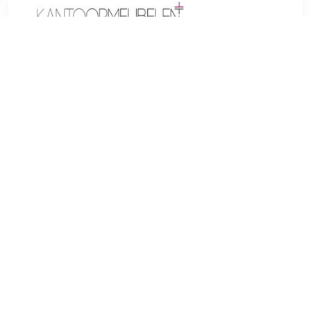
€ 161.98
Verzenden: € 0.00
Voorradig.
De barkruk Narvik, een stevige en mooie zitplaats voor
alledaags gebruik.Het geeft elke ruimte een exclusieve
uitstraling en maakt niet alleen indruk met zijn uitstekende
zit-eigenschappen, maar ook met zijn moderne design. U
kunt de zitting uit vier verschillende varianten kiezen, als
zitschaal van stevig kunststof met comfortabele
kunstlederen bekleding in het zitgedeelte of als complete
stof, kunstlederen bekleding of fluwelen bekleding met
bekleding in het zit- en ruggedeelte. De rugleuning zorgt
samen met de voetensteun voor de nodige ondersteuning.
Het eikenhouten frame wordt extra gestabiliseerd door de