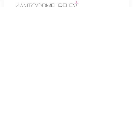
€ 157.68
Verzenden: € 0.00
Voorradig.
De barkruk Narvik, een stevige en mooie zitplaats voor
alledaags gebruik.Het geeft elke ruimte een exclusieve
uitstraling en maakt niet alleen indruk met zijn uitstekende
zit-eigenschappen, maar ook met zijn moderne design. U
kunt de zitting uit vier verschillende varianten kiezen, als
zitschaal van stevig kunststof met comfortabele
kunstlederen bekleding in het zitgedeelte of als complete
stof, kunstlederen bekleding of fluwelen bekleding met
bekleding in het zit- en ruggedeelte. De rugleuning zorgt
samen met de voetensteun voor de nodige ondersteuning.
Het eikenhouten frame wordt extra gestabiliseerd door de