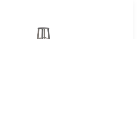
75
€ 58.00
it Metaal
Barkrukken 2 st MDF
48x46-60cm
antraciet