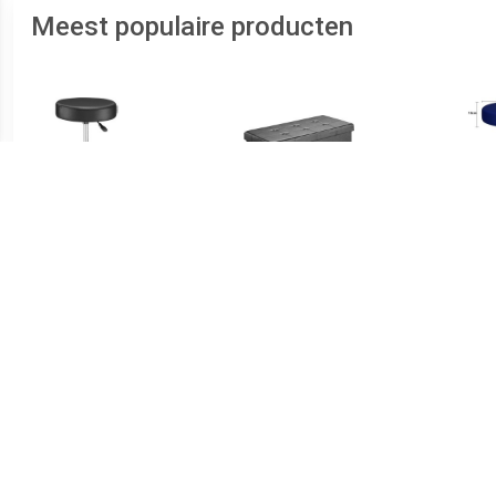
Meest populaire producten
€ 38.95
€ 34.95
Rolkruk Werkkruk -
Klapbare bank/zitkruk
R
Draaibaar en verstelbaar
MDF - 80x40x40 cm zwart
Draa