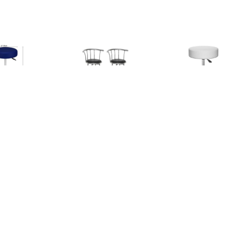
€ 38.95
€ 100.99
€ 33.
olkruk Werkkruk -
Barkrukken San Marino
Bureaukruk W
ibaar en verstelbaar
kunstleer zwart 2 st
Kunststof 48x