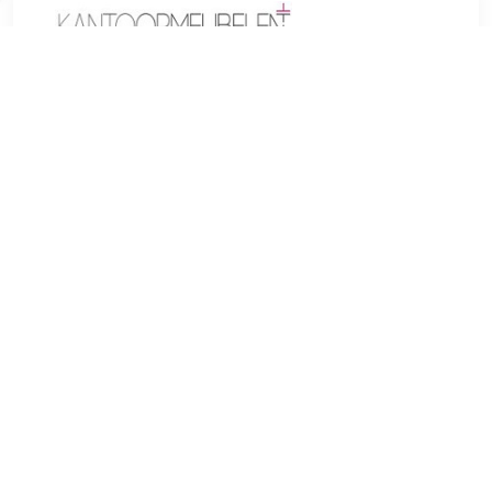
€ 114.64
Verzenden: € 0.00
Voorradig.
De barkruk Pyharanta, vervaardigd uit gepoedercoated
metaal, staat altijd stabiel. Zowel tussen de poten als ook
onder het zitvlak zijn dwarsbalken gezet, die voor een hoge
stabiliteit zorgen. De dwarsbalken tussen de poten doen
tevens dienst als comfortabele voetsteun.Handig : het
gelakte oppervlak is extreem onderhoudsvriendelijk en kan
gemakkelijk met een natte doek schoon gemaakt worden.
TERUG