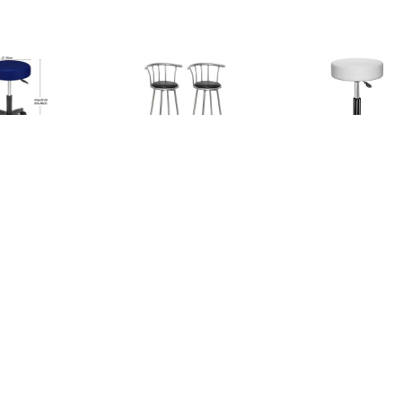
€ 38.95
€ 100.99
€ 33.
olkruk Werkkruk -
Barkrukken San Marino
Bureaukruk W
ibaar en verstelbaar
kunstleer zwart 2 st
Kunststof 48x