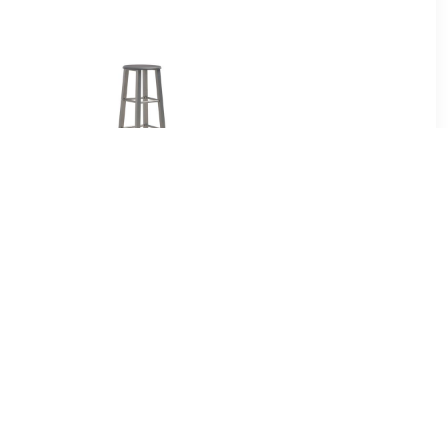
75
€ 58.00
it Metaal
Barkrukken 2 st MDF
48x46-60cm
antraciet