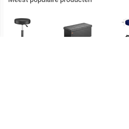
€ 38.95
€ 34.95
Rolkruk Werkkruk -
Klapbare bank/zitkruk
R
Draaibaar en verstelbaar
MDF - 80x40x40 cm zwart
Draa