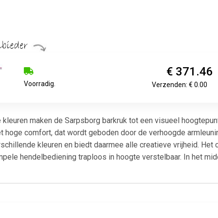
€ 371.46
Voorradig.
Verzenden: € 0.00
euren maken de Sarpsborg barkruk tot een visueel hoogtepunt o
het hoge comfort, dat wordt geboden door de verhoogde armleunin
erschillende kleuren en biedt daarmee alle creatieve vrijheid. H
ele hendelbediening traploos in hoogte verstelbaar. In het midd