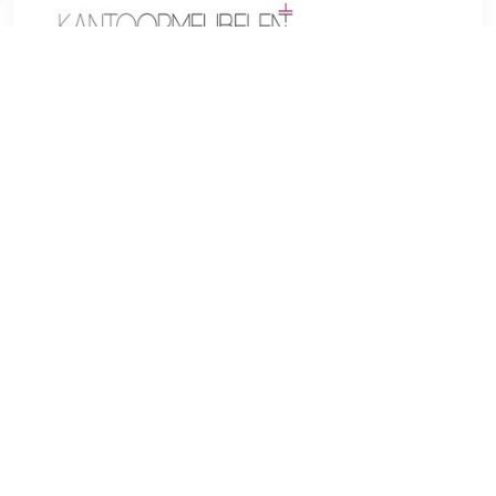
€ 301.16
Verzenden: € 0.00
Voorradig.
Gebogen vormen en modieuze kleuren maken de Sarpsborg
barkruk tot een visueel hoogtepunt op elk aanrecht. Naast de
moderne uitstraling overtuigt de fauteuilvormige zitting door
het hoge comfort, dat wordt geboden door de verhoogde
armleuningen en een gestoffeerde rugleuning. De fijne
imitatieleren bekleding is verkrijgbaar in verschillende
kleuren en biedt daarmee alle creatieve vrijheid. Het
compacte onderstel is voorzien van een soepel draaiend
mechanisme en is met een simpele hendelbediening
traploos in hoogte verstelbaar. In het midden van het frame
zit een voetensteun wat belangrijk is voor een juiste