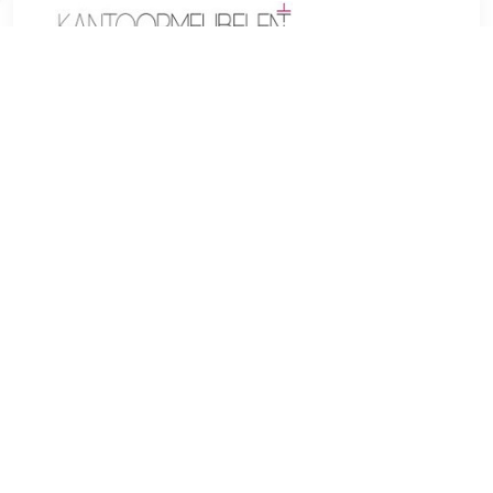
€ 286.81
Verzenden: € 0.00
Voorradig.
Gebogen vormen en modieuze kleuren maken de Sarpsborg
barkruk tot een visueel hoogtepunt op elk aanrecht. Naast de
moderne uitstraling overtuigt de fauteuilvormige zitting door
het hoge comfort, dat wordt geboden door de verhoogde
armleuningen en een gestoffeerde rugleuning. De fijne
imitatieleren bekleding is verkrijgbaar in verschillende
kleuren en biedt daarmee alle creatieve vrijheid. Het
compacte onderstel is voorzien van een soepel draaiend
mechanisme en is met een simpele hendelbediening
traploos in hoogte verstelbaar. In het midden van het frame
zit een voetensteun wat belangrijk is voor een juiste