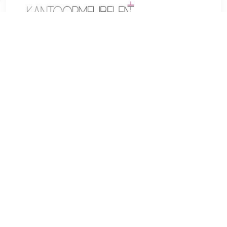
€ 309.76
Verzenden: € 0.00
Voorradig.
Gebogen vormen en modieuze kleuren maken de Sarpsborg
barkruk tot een visueel hoogtepunt op elk aanrecht. Naast de
moderne uitstraling overtuigt de fauteuilvormige zitting door
het hoge comfort, dat wordt geboden door de verhoogde
armleuningen en een gestoffeerde rugleuning. De fijne
imitatieleren bekleding is verkrijgbaar in verschillende
kleuren en biedt daarmee alle creatieve vrijheid. Het
compacte onderstel is voorzien van een soepel draaiend
mechanisme en is met een simpele hendelbediening
traploos in hoogte verstelbaar. In het midden van het frame
zit een voetensteun wat belangrijk is voor een juiste