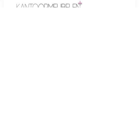
€ 301.16
Verzenden: € 0.00
Voorradig.
Gebogen vormen en modieuze kleuren maken de Sarpsborg
barkruk tot een visueel hoogtepunt op elk aanrecht. Naast de
moderne uitstraling overtuigt de fauteuilvormige zitting door
het hoge comfort, dat wordt geboden door de verhoogde
armleuningen en een gestoffeerde rugleuning. De fijne
imitatieleren bekleding is verkrijgbaar in verschillende
kleuren en biedt daarmee alle creatieve vrijheid. Het
compacte onderstel is voorzien van een soepel draaiend
mechanisme en is met een simpele hendelbediening
traploos in hoogte verstelbaar. In het midden van het frame
zit een voetensteun wat belangrijk is voor een juiste