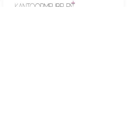
€ 293.98
Verzenden: € 0.00
Voorradig.
Gebogen vormen en modieuze kleuren maken de Sarpsborg
barkruk tot een visueel hoogtepunt op elke toonbank. Naast
de moderne uitstraling maakt de fauteuilvormige zitting
indruk door het hoge comfort, dat wordt gegeven door de
verhoogde armleuningen en een gestoffeerde rugleuning. De
fijne stoffen bekleding is verkrijgbaar in verschillende
kleuren en biedt zo alle creatieve vrijheid. Het compacte
onderstel is voorzien van een soepel draaiend mechanisme
en is met een simpele hendelbediening traploos in hoogte
verstelbaar. In het midden van het frame zit een voetensteun
wat belangrijk is voor een juiste zithouding. Materiaal